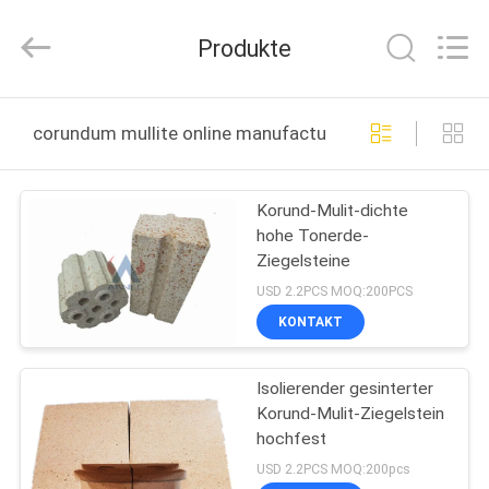
Zhengzhou
Annec
Industrial
Produkte
Co.,
Ltd..
All
Rights
Reserved.
ZU
corundum mullite online manufacture
HAUSE
Korund-Mulit-dichte
PRODUKTE
hohe Tonerde-
Ziegelsteine
ÜBER
USD 2.2PCS MOQ:200PCS
UNS
KONTAKT
Isolierender gesinterter
WERKSBESICHTIGUNG
Korund-Mulit-Ziegelstein
hochfest
QUALITÄTSKONTROLLE
USD 2.2PCS MOQ:200pcs