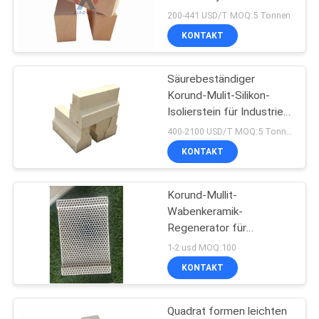
Soems dünnes
200-441 USD/T MOQ:5 Tonnen
KONTAKT
Säurebeständiger
Korund-Mulit-Silikon-
Isolierstein für Industrie-
Ofen
400-2100 USD/T MOQ:5 Tonnen
KONTAKT
Korund-Mullit-
Wabenkeramik-
Regenerator für
Industrieöfen
1-2 usd MOQ:100
KONTAKT
Quadrat formen leichten