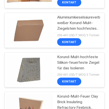
KONTAKT
KONTAKT
Aluminiumkieselsäureverbindu
MIT
weißer Korund-Mulit-
UNS
Ziegelstein hochfestes
1150C 1250C
200-441 USD/T MOQ:5 Tonnen
NEUIGKEITEN
KONTAKT
RECHTSSACHEN
Korund-Mulit-hochfeste
Silikon-feuerfeste Ziegel
für das Isolieren
SITEMAP
200-441 USD/T MOQ:5 Tonnen
KONTAKT
DATENSCHUTZRICHTLINIE
Korund-Mulit-Feuer Clay
Brick Insulating
Refractory Firebrick