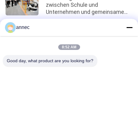
zwischen Schule und
Unternehmen und gemeinsame
Förderung der innovativen
Entwicklung
annec
loading...
8:52 AM
Beliebte Kategorien
Alle
Good day, what product are you looking for?
Hohe Tonerde-
Clay Refractory Brick
Ziegelsteine
Silikon-Ziegelsteine
Clay Insulating Brick
Hoher Tonerde-
Silikoneisenziegel
Isolierstein
Mullite 
Monolithische 
Isolationsziegel
Feuerfestigkeit