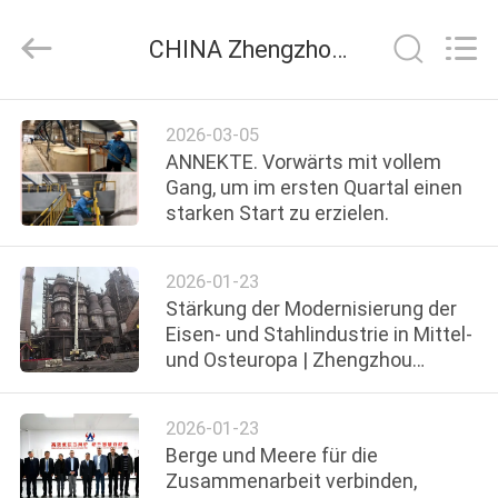
Zhengzhou
Annec
Industrial
CHINA Zhengzhou Annec Industrial Co., Ltd. Unternehmens-News
Co.,
Ltd..
All
Rights
Reserved.
ZU
2026-03-05
HAUSE
ANNEKTE. Vorwärts mit vollem
Gang, um im ersten Quartal einen
starken Start zu erzielen.
PRODUKTE
2026-01-23
ÜBER
Stärkung der Modernisierung der
UNS
Eisen- und Stahlindustrie in Mittel-
und Osteuropa | Zhengzhou
ANNEC schließt erfolgreich ab
WERKSBESICHTIGUNG
2026-01-23
Berge und Meere für die
QUALITÄTSKONTROLLE
Zusammenarbeit verbinden,