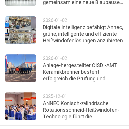
gemeinsam eine neue Blaupause
für die Industrie aufbauen - ARM
KONTAKT
Merch Südafrika
2026-01-02
MIT
Digitale Intelligenz befähigt Annec,
UNS
grüne, intelligente und effiziente
Heißwindofenlösungen anzubieten
NEUIGKEITEN
2026-01-02
Anlage-hergestellter CISDI-AMT
RECHTSSACHEN
Keramikbrenner besteht
erfolgreich die Prüfung und
Annahme des Typs A
SITEMAP
2025-12-01
ANNEC Konisch-zylindrische
DATENSCHUTZRICHTLINIE
Rotationsschneid-Heißwindofen-
Technologie führt die
kohlenstoffarme Revolution in der