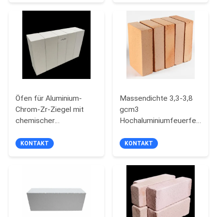
Ofenauskleidungen
für Öfen
Öfen für Aluminium-
Massendichte 3,3-3,8
Chrom-Zr-Ziegel mit
gcm3
chemischer
Hochaluminiumfeuerfeste
Zusammensetzung
Ziegel SK36 Öfen Ideal
Fe2O3 für thermisch
für Wärmedämmung
KONTAKT
KONTAKT
feuerfestes System
und langlebige
hitzebeständige
Strukturen