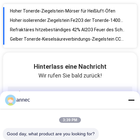
Hoher Tonerde-Ziegelstein-Mörser für Heißluft-Öfen
Hoher isolierender Ziegelstein Fe2O3 der Tonerde-1400C 2,0
Refraktäres hitzebeständiges 42% Al2O3 Feuer des Schamottstein-Clay Mortar
Gelber Tonerde-Kieselsäureverbindungs-Ziegelstein CCS 40Mpa 1650C
Hoher Tonerde-Silikon-Ziegelstein der Wärmeleitfähigkeits-1660C
Hoher Reinheitsgrad MA-Spinell- und Material-Tonerdemagnesiumoxydspinellziegelstein der Korundfeuerfesten materiale
Weniger verschiedene Massen-hohe Ziegelsteine der Tonerde-2.25g
Hinterlass eine Nachricht
Hohe Tonerde-Ziegelsteine des Drehrohrofen-Inhalts-SK36 SK37
Wir rufen Sie bald zurück!
Niedrige Brennofen-hohe Tonerde-Ziegelsteine der Ausdehnungs-70% des Kalk-Al2O3
Korund-ansässiger hoher Ziegelstein der Tonerde-SK40 weitverbreitet für Drehrohrofen-, Winderhitzer-und Kalk-Brennofen
annec
1550 Grad feuerfeste Ziegelmortar, weit verbreitet für Hochtemperaturöfen und -öfen
Tonerde-Kieselsäureverbindungs-leichter Ziegelstein für Koksofen
3:39 PM
hoher Isolierstein der Tonerde-1770℃ 2,0 Fe2O3 für Koksofen
Hochfeste Ziegelsteine des Zementofen-48 hohen der Hitze-Al2O3
Good day, what product are you looking for?