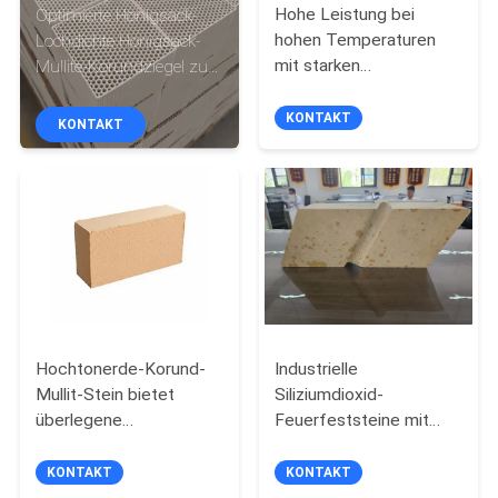
Hohe Leistung bei
Optimierte Honigsack-
hohen Temperaturen
Lochdichte Honigsack-
KONTAKT
mit starken
Mullite-Korundziegel zur
MIT
Schlackenverhütungseigens
Maximierung der
Wärmeaustauschwirksamkeit
UNS
KONTAKT
KONTAKT
Feuerfestigkeitsmaterial
NEUIGKEITEN
RECHTSSACHEN
SITEMAP
Hochtonerde-Korund-
Industrielle
Mullit-Stein bietet
Siliziumdioxid-
DATENSCHUTZRICHTLINIE
überlegene
Feuerfeststeine mit
mechanische Festigkeit
hervorragender
und thermische
Thermoschockbeständigkeit
KONTAKT
KONTAKT
Stabilität für Ofen- und
und Kaltbruchfestigkeit