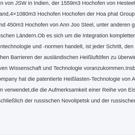
n von JSW in Indien, der 1559m3 Hochofen von Hestee
land,4×1080m3 Hochofen Hochofen der Hoa phat Group
und 450m3 Hochofen von Ann Joo Steel, unter anderen g
ischen Ländern.Ob es sich um die Integration komplette
technologie und -normen handelt, ist jeder Schritt, de
chen Barrieren der ausländischen Heißluftöfen zu überw
iven Wissenschaft und Technologie voranzukommen.Insb
ompany hat die patentierte Heißlasten-Technologie von
m verwendet,die die Aufmerksamkeit einer Reihe von Ei
schließlich der russischen Novolipetsk und der russische