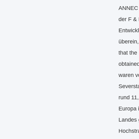
ANNEC v
der F & 
Entwick
überein,
that th
obtained
waren v
Seversta
rund 11,
Europa i
Landes 
Hochstra