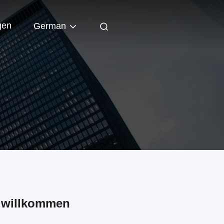
gen
German
 willkommen