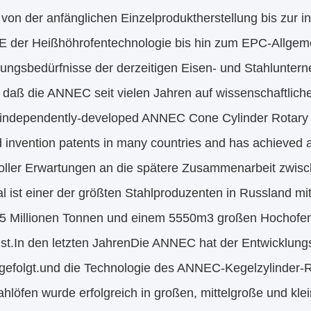
on der anfänglichen Einzelproduktherstellung bis zur i
E der Heißhöhrofentechnologie bis hin zum EPC-Allgemein
lungsbedürfnisse der derzeitigen Eisen- und Stahlunter
 daß die ANNEC seit vielen Jahren auf wissenschaftlich
e independently-developed ANNEC Cone Cylinder Rotary 
 invention patents in many countries and has achieved a
oller Erwartungen an die spätere Zusammenarbeit zwisc
l ist einer der größten Stahlproduzenten in Russland mit
5 Millionen Tonnen und einem 5550m3 großen Hochofen, d
st.In den letzten JahrenDie ANNEC hat der Entwicklungss
gefolgt.und die Technologie des ANNEC-Kegelzylinder-R
hlöfen wurde erfolgreich in großen, mittelgroße und kl