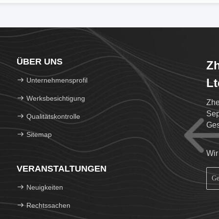
ÜBER UNS
Zh
Unternehmensprofil
Lt
Werksbesichtigung
Zhe
Sep
Qualitätskontrolle
Ges
Sitemap
AN
Wir
VERANSTALTUNGEN
Neuigkeiten
Rechtssachen