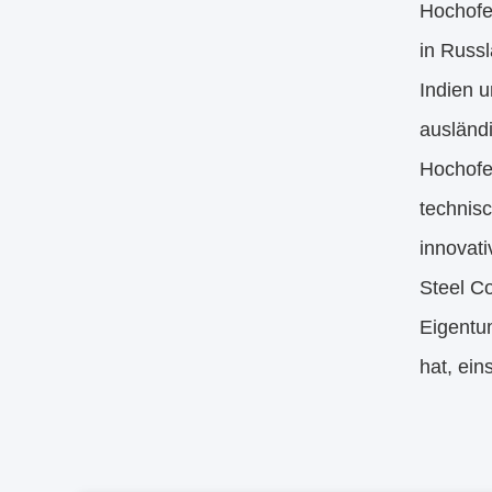
Hochofe
in Russ
Indien 
ausländ
Hochofen
technis
innovat
Steel C
Eigentu
hat, ein