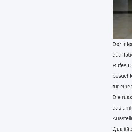
Der inte
qualitat
Rufes,D
besucht
für ein
Die rus
das umf
Ausstel
Qualitä