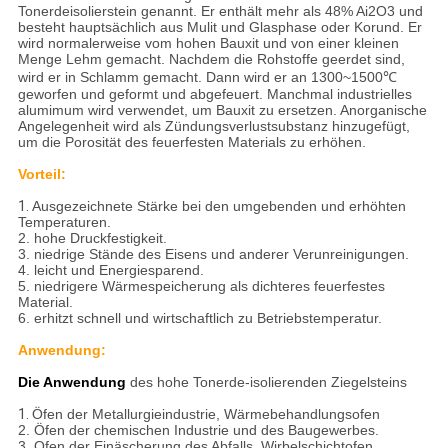
Tonerdeisolierstein genannt. Er enthält mehr als 48% Ai2O3 und
besteht hauptsächlich aus Mulit und Glasphase oder Korund. Er
wird normalerweise vom hohen Bauxit und von einer kleinen
Menge Lehm gemacht. Nachdem die Rohstoffe geerdet sind,
wird er in Schlamm gemacht. Dann wird er an 1300~1500℃
geworfen und geformt und abgefeuert. Manchmal industrielles
alumimum wird verwendet, um Bauxit zu ersetzen. Anorganische
Angelegenheit wird als Zündungsverlustsubstanz hinzugefügt,
um die Porosität des feuerfesten Materials zu erhöhen.
Vorteil:
1.
Ausgezeichnete Stärke bei den umgebenden und erhöhten
Temperaturen.
2. hohe Druckfestigkeit.
3. niedrige Stände des Eisens und anderer Verunreinigungen.
4. leicht und Energiesparend.
5. niedrigere Wärmespeicherung als dichteres feuerfestes
Material.
6. erhitzt schnell und wirtschaftlich zu Betriebstemperatur.
Anwendung:
Die Anwendung
des hohe Tonerde-isolierenden Ziegelsteins
1.
Öfen der Metallurgieindustrie, Wärmebehandlungsofen
2. Öfen der chemischen Industrie und des Baugewerbes.
3. Ofen der Einäscherung des Abfalls, Wirbelschichtofen