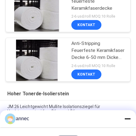
feuerfeste
Keramikfaserdecke
2-6 usd/roll MOQ:10 Rolle
KONTAKT
Anti-Stripping
Feuerfeste Keramikfaser
Decke 6-50 mm Dicke
Isolierung
2-6 usd/roll MOQ:10 Rolle
KONTAKT
Hoher Tonerde-Isolierstein
JM 26 Leichtgewicht Mullite Isolationsziegel für
Hochtemperaturöfen, Öfen und Öfen
annec
Hohe Aluminiumoxid Isolierziegel 42%-72% Al2O3 1250°C-
1600°C