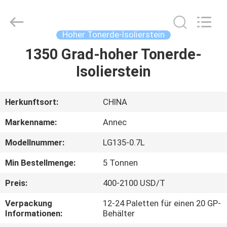
Zhengzhou
Annec
Industrial
Co.,
Ltd..
Hoher Tonerde-Isolierstein
All
Rights
Reserved.
1350 Grad-hoher Tonerde-
ZU
Isolierstein
HAUSE
PRODUKTE
Herkunftsort:
CHINA
Markenname:
Annec
ÜBER
Modellnummer:
LG135-0.7L
UNS
Min Bestellmenge:
5 Tonnen
WERKSBESICHTIGUNG
Preis:
400-2100 USD/T
Verpackung
12-24 Paletten für einen 20 GP-
Informationen:
Behälter
QUALITÄTSKONTROLLE