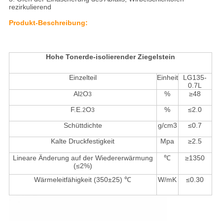
rezirkulierend
Produkt-Beschreibung:
Hohe Tonerde-isolierender Ziegelstein
Einzelteil
Einheit
LG135-
0.7L
Al
O
%
≥48
2
3
F.E.
O
%
≤2.0
2
3
Schüttdichte
g/cm3
≤0.7
Kalte Druckfestigkeit
Mpa
≥2.5
Lineare Änderung auf der Wiedererwärmung
℃
≥1350
(≤2%)
Wärmeleitfähigkeit (350±25) ℃
W/mK
≤0.30