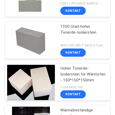
USD1.1/PCS MOQ:200PCS
KONTAKT
1350 Grad-hoher
Tonerde-Isolierstein
400-2100 USD/T MOQ:5 Tonnen
KONTAKT
Hoher Tonerde-
Isolierstein für Wärmofen
- 150*150*150mm
1 usd MOQ:100
KONTAKT
Wärmebeständige