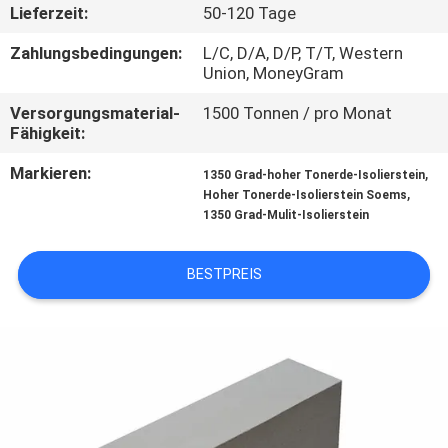
Lieferzeit:
50-120 Tage
KONTAKT
Zahlungsbedingungen:
L/C, D/A, D/P, T/T, Western
MIT
Union, MoneyGram
UNS
Versorgungsmaterial-
1500 Tonnen / pro Monat
Fähigkeit:
NEUIGKEITEN
Markieren:
,
1350 Grad-hoher Tonerde-Isolierstein
,
Hoher Tonerde-Isolierstein Soems
1350 Grad-Mulit-Isolierstein
RECHTSSACHEN
BESTPREIS
SITEMAP
DATENSCHUTZRICHTLINIE