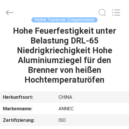
Zhengzhou
Annec
Industrial
Co.,
Ltd..
Hohe Tonerde-Ziegelsteine
All
Rights
Reserved.
Hohe Feuerfestigkeit unter
ZU
Belastung DRL-65
HAUSE
Niedrigkriechigkeit Hohe
PRODUKTE
Aluminiumziegel für den
Brenner von heißen
ÜBER
Hochtemperaturöfen
UNS
Herkunftsort:
CHINA
WERKSBESICHTIGUNG
Markenname:
ANNEC
Zertifizierung:
ISO
QUALITÄTSKONTROLLE