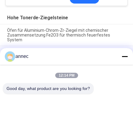
Hohe Tonerde-Ziegelsteine
Öfen für Aluminium-Chrom-Zr-Ziegel mit chemischer
Zusammensetzung Fe2O3 für thermisch feuerfestes
System
Massendichte 3,3-3,8 gcm3 Hochaluminiumfeuerfeste Ziegel
annec
SK36 Öfen Ideal für Wärmedämmung und langlebige
hitzebeständige Strukturen
Druckfestigkeit im kalten Zustand ≥120 MPa, Alumina-Chrom-
12:14 PM
Zr-Stein, Rohdichte 3,3 bis 3,8 g/cm³, Ziegel für industrielle
Öfen und Hochtemperaturanwendungen
Good day, what product are you looking for?
Beliebte Kategorien
Alle
Hohe Tonerde-
Clay Refractory Brick
Ziegelsteine