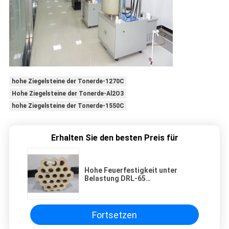
hohe Ziegelsteine der Tonerde-1270C
Hohe Ziegelsteine der Tonerde-Al2O3
hohe Ziegelsteine der Tonerde-1550C
Erhalten Sie den besten Preis für
Hohe Feuerfestigkeit unter
Belastung DRL-65
Niedrigkriechigkeit Hohe
Aluminiumziegel für den Brenner
von heißen Hochtemperaturöfen
Fortsetzen