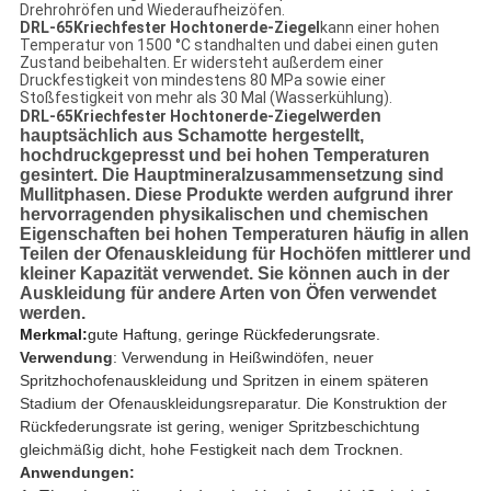
Drehrohröfen und Wiederaufheizöfen.
DRL-65
Kriechfester Hochtonerde-Ziegel
kann einer hohen
Temperatur von 1500 °C standhalten und dabei einen guten
Zustand beibehalten. Er widersteht außerdem einer
Druckfestigkeit von mindestens 80 MPa sowie einer
Stoßfestigkeit von mehr als 30 Mal (Wasserkühlung).
werden
DRL-65
Kriechfester Hochtonerde-Ziegel
hauptsächlich aus Schamotte hergestellt,
hochdruckgepresst und bei hohen Temperaturen
gesintert. Die Hauptmineralzusammensetzung sind
Mullitphasen. Diese Produkte werden aufgrund ihrer
hervorragenden physikalischen und chemischen
Eigenschaften bei hohen Temperaturen häufig in allen
Teilen der Ofenauskleidung für Hochöfen mittlerer und
kleiner Kapazität verwendet. Sie können auch in der
Auskleidung für andere Arten von Öfen verwendet
werden.
Merkmal:
gute Haftung, geringe Rückfederungsrate.
Verwendung
: Verwendung in Heißwindöfen, neuer 
Spritzhochofenauskleidung und Spritzen in einem späteren 
Stadium der Ofenauskleidungsreparatur. Die Konstruktion der 
Rückfederungsrate ist gering, weniger Spritzbeschichtung 
gleichmäßig dicht, hohe Festigkeit nach dem Trocknen.
Anwendungen: