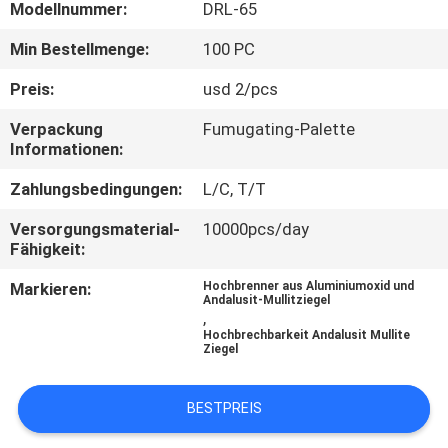
Modellnummer:
DRL-65
KONTAKT
Min Bestellmenge:
100 PC
MIT
Preis:
usd 2/pcs
UNS
Verpackung
Fumugating-Palette
Informationen:
NEUIGKEITEN
Zahlungsbedingungen:
L/C, T/T
Versorgungsmaterial-
10000pcs/day
RECHTSSACHEN
Fähigkeit:
Markieren:
Hochbrenner aus Aluminiumoxid und
SITEMAP
Andalusit-Mullitziegel
,
Hochbrechbarkeit Andalusit Mullite
Ziegel
DATENSCHUTZRICHTLINIE
BESTPREIS