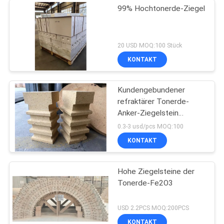
99% Hochtonerde-Ziegel
20 USD MOQ:100 Stück
KONTAKT
Kundengebundener
refraktärer Tonerde-
Anker-Ziegelstein
benutzt für
0.3-3 usd/pcs MOQ:100
Aluminiumschmelzofen
KONTAKT
Hohe Ziegelsteine der
Tonerde-Fe2O3
USD 2.2PCS MOQ:200PCS
KONTAKT