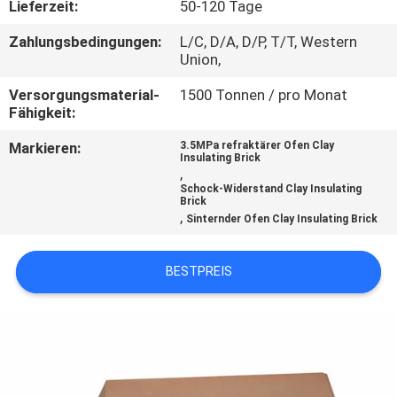
Lieferzeit:
50-120 Tage
KONTAKT
Zahlungsbedingungen:
L/C, D/A, D/P, T/T, Western
Union,
MIT
UNS
Versorgungsmaterial-
1500 Tonnen / pro Monat
Fähigkeit:
Markieren:
3.5MPa refraktärer Ofen Clay
NEUIGKEITEN
Insulating Brick
,
Schock-Widerstand Clay Insulating
Brick
RECHTSSACHEN
,
Sinternder Ofen Clay Insulating Brick
SITEMAP
BESTPREIS
DATENSCHUTZRICHTLINIE