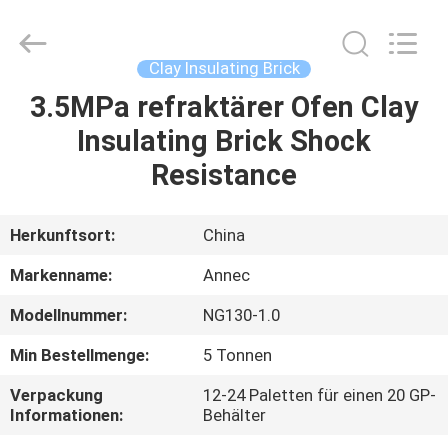
Zhengzhou
Annec
Industrial
Co.,
Ltd..
Clay Insulating Brick
All
Rights
Reserved.
3.5MPa refraktärer Ofen Clay
ZU
Insulating Brick Shock
HAUSE
Resistance
PRODUKTE
Herkunftsort:
China
ÜBER
Markenname:
Annec
UNS
Modellnummer:
NG130-1.0
Min Bestellmenge:
5 Tonnen
WERKSBESICHTIGUNG
Verpackung
12-24 Paletten für einen 20 GP-
Informationen:
Behälter
QUALITÄTSKONTROLLE