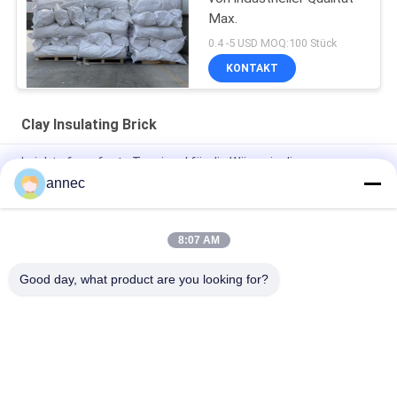
Max.
0.4 -5 USD MOQ:100 Stück
KONTAKT
Clay Insulating Brick
Leichte feuerfeste Tonziegel für die Wärmeisolierung
annec
Für den Aluminiumschmelzofen angepasste
Kalziumsilikatplatte
8:07 AM
Feuerverzögernder Leichtgewichtler sinternder Ofen-Clay
Insulating Brick High Porositys
Good day, what product are you looking for?
Beliebte Kategorien
Alle
Hohe Tonerde-
Clay Refractory Brick
Ziegelsteine