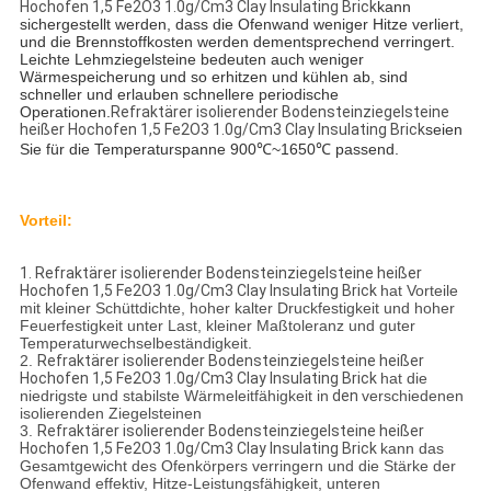
Hochofen 1,5 Fe2O3 1.0g/Cm3 Clay Insulating Brick
kann
sichergestellt werden, dass die Ofenwand weniger Hitze verliert,
und die Brennstoffkosten werden dementsprechend verringert.
Leichte Lehmziegelsteine bedeuten auch weniger
Wärmespeicherung und so erhitzen und kühlen ab, sind
schneller und erlauben schnellere periodische
Operationen.
Refraktärer isolierender Bodensteinziegelsteine
heißer Hochofen 1,5 Fe2O3 1.0g/Cm3 Clay Insulating Brick
seien
Sie für die Temperaturspanne 900℃~1650℃ passend.
Vorteil:
1.
Refraktärer isolierender Bodensteinziegelsteine heißer
Hochofen 1,5 Fe2O3 1.0g/Cm3 Clay Insulating Brick
hat Vorteile
mit kleiner Schüttdichte, hoher kalter Druckfestigkeit und hoher
Feuerfestigkeit unter Last, kleiner Maßtoleranz und guter
Temperaturwechselbeständigkeit.
2.
Refraktärer isolierender Bodensteinziegelsteine heißer
Hochofen 1,5 Fe2O3 1.0g/Cm3 Clay Insulating Brick
hat die
niedrigste und stabilste Wärmeleitfähigkeit in
den
verschiedenen
isolierenden Ziegelsteinen
3.
Refraktärer isolierender Bodensteinziegelsteine heißer
Hochofen 1,5 Fe2O3 1.0g/Cm3 Clay Insulating Brick
kann das
Gesamtgewicht des Ofenkörpers verringern und die Stärke der
Ofenwand effektiv, Hitze-Leistungsfähigkeit, unteren