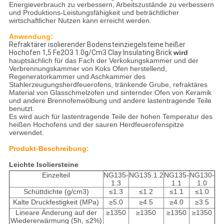
Energieverbrauch zu verbessern, Arbeitszustände zu verbessern
und Produktions-Leistungsfähigkeit und beträchtlicher
wirtschaftlicher Nutzen kann erreicht werden.
Anwendung:
Refraktärer isolierender Bodensteinziegelsteine heißer
Hochofen 1,5 Fe2O3 1.0g/Cm3 Clay Insulating Brick
wird
hauptsächlich für das Fach der Verkokungskammer und der
Verbrennungskammer von Koks Ofen herstellend,
Regeneratorkammer und Aschkammer des
Stahlerzeugungsherdfeuerofens, tränkende Grube, refraktäres
Material von Glasschmelzofen und sinternder Ofen von Keramik
und andere Brennofenwölbung und andere lastentragende Teile
benutzt.
Es wird auch für lastentragende Teile der hohen Temperatur des
heißen Hochofens und der sauren Herdfeuerofenspitze
verwendet.
Produkt-Beschreibung:
Leichte Isoliersteine
Einzelteil
NG135-
NG135.1.2
NG135-
NG130-
1.3
1.1
1.0
Schüttdichte (g/cm3)
≤1.3
≤1.2
≤1.1
≤1.0
Kalte Druckfestigkeit (MPa)
≥5.0
≥4.5
≥4.0
≥3.5
Lineare Änderung auf der
≥1350
≥1350
≥1350
≥1350
Wiedererwärmung (5h, ≤2%)