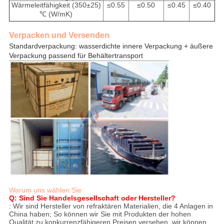
Wärmeleitfähigkeit (350±25)
≤0.55
≤0.50
≤0.45
≤0.40
℃ (W/mK)
Verpacken und Versenden
Standardverpackung: wasserdichte innere Verpackung + äußere
Verpackung passend für Behältertransport
Warum uns wählen Sie
Q: Sind Sie Handelsgesellschaft oder Hersteller?
: Wir sind Hersteller von refraktären Materialien, die 4 Anlagen in
China haben; So können wir Sie mit Produkten der hohen
Qualität zu konkurrenzfähigeren Preisen versehen. wir können