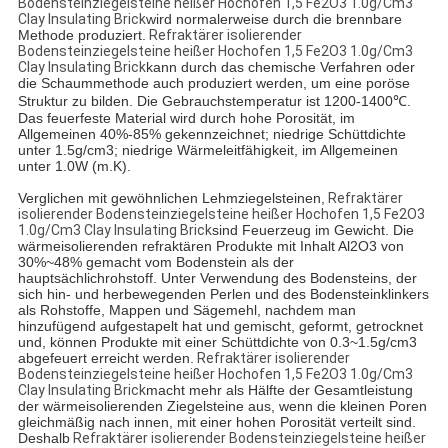
Bodensteinziegelsteine heißer Hochofen 1,5 Fe2O3 1.0g/Cm3
Clay Insulating Brick
wird normalerweise durch die brennbare
Methode produziert.
Refraktärer isolierender
Bodensteinziegelsteine heißer Hochofen 1,5 Fe2O3 1.0g/Cm3
Clay Insulating Brick
kann durch das chemische Verfahren oder
die Schaummethode auch produziert werden, um eine poröse
Struktur zu bilden. Die Gebrauchstemperatur ist 1200-1400℃.
Das feuerfeste Material wird durch hohe Porosität, im
Allgemeinen 40%-85% gekennzeichnet; niedrige Schüttdichte
unter 1.5g/cm3; niedrige Wärmeleitfähigkeit, im Allgemeinen
unter 1.0W (m.K).
Verglichen mit gewöhnlichen Lehmziegelsteinen,
Refraktärer
isolierender Bodensteinziegelsteine heißer Hochofen 1,5 Fe2O3
1.0g/Cm3 Clay Insulating Brick
sind Feuerzeug im Gewicht. Die
wärmeisolierenden refraktären Produkte mit Inhalt Al2O3 von
30%~48% gemacht vom Bodenstein als der
hauptsächlichrohstoff. Unter Verwendung des Bodensteins, der
sich hin- und herbewegenden Perlen und des Bodensteinklinkers
als Rohstoffe, Mappen und Sägemehl, nachdem man
hinzufügend aufgestapelt hat und gemischt, geformt, getrocknet
und, können Produkte mit einer Schüttdichte von 0.3~1.5g/cm3
abgefeuert erreicht werden.
Refraktärer isolierender
Bodensteinziegelsteine heißer Hochofen 1,5 Fe2O3 1.0g/Cm3
Clay Insulating Brick
macht mehr als Hälfte der Gesamtleistung
der wärmeisolierenden Ziegelsteine aus, wenn die kleinen Poren
gleichmäßig nach innen, mit einer hohen Porosität verteilt sind.
Deshalb
Refraktärer isolierender Bodensteinziegelsteine heißer