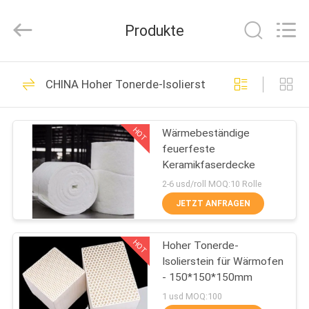
Zhengzhou
Annec
Industrial
Produkte
Co.,
Ltd..
All
Rights
Reserved.
ZU
77
CHINA Hoher Tonerde-Isolierstein
HAUSE
Clay Refractory
Brick
HOT
Wärmebeständige
PRODUKTE
feuerfeste
Keramikfaserdecke
ÜBER
2-6 usd/roll MOQ:10 Rolle
UNS
JETZT ANFRAGEN
87
Hohe Tonerde-
HOT
Hoher Tonerde-
WERKSBESICHTIGUNG
Isolierstein für Wärmofen
Ziegelsteine
- 150*150*150mm
QUALITÄTSKONTROLLE
1 usd MOQ:100