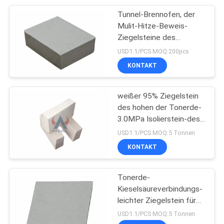
Tunnel-Brennofen, der
17
Mulit-Hitze-Beweis-
Stahlerzeugungs-
Ziegelsteine des
refraktären Ziegelstein-
USD1.1/PCS MOQ:200pcs
feuerfeste Materiale
HBS isoliert
KONTAKT
weißer 95% Ziegelstein
des hohen der Tonerde-
3.0MPa Isolierstein-des
9
Mulit-Al2O3
USD1.1/PCS MOQ:5 Tonnen
KONTAKT
refraktäre Rohstoffe
Tonerde-
Kieselsäureverbindungs-
leichter Ziegelstein für
Koksofen
USD1.1/PCS MOQ:5 Tonnen