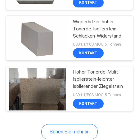
KONTAKT
12
Sic Silikon-Karbid
Winderhitzer-hoher
Tonerde-Isolierstein-
Schlacken-Widerstand
USD1.1/PCS MOQ:5 Tonnen
KONTAKT
6
Hoher Tonerde-Mulit-
Isolierstein-leichter
isolierender Ziegelstein
Korund-Mullit-Ziegel
USD1.1/PCS MOQ:5 Tonnen
KONTAKT
Sehen Sie mehr an
3