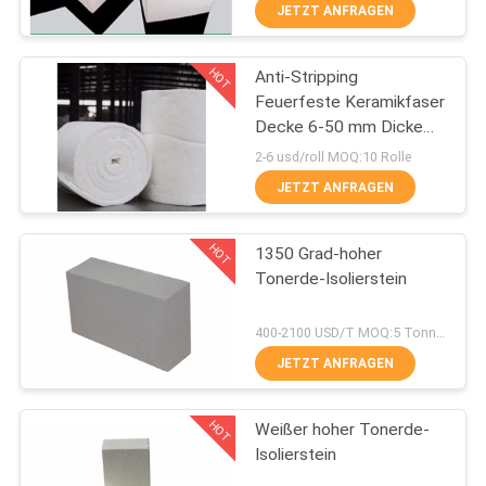
JETZT ANFRAGEN
KONTAKT
HOT
Anti-Stripping
MIT
57
Feuerfeste Keramikfaser
UNS
Decke 6-50 mm Dicke
Silikon-Ziegelsteine
Isolierung
2-6 usd/roll MOQ:10 Rolle
NEUIGKEITEN
JETZT ANFRAGEN
HOT
RECHTSSACHEN
1350 Grad-hoher
Tonerde-Isolierstein
SITEMAP
43
400-2100 USD/T MOQ:5 Tonnen
JETZT ANFRAGEN
Clay Insulating Brick
DATENSCHUTZRICHTLINIE
HOT
Weißer hoher Tonerde-
Isolierstein