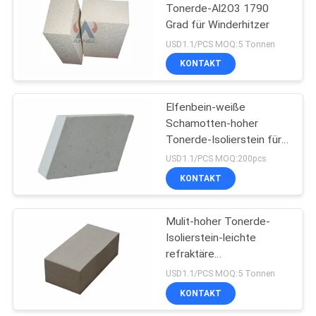
Tonerde-Al2O3 1790
Grad für Winderhitzer
39
USD1.1/PCS MOQ:5 Tonnen
Mullite
KONTAKT
Isolationsziegel
Elfenbein-weiße
Schamotten-hoher
Tonerde-Isolierstein für
HBS
USD1.1/PCS MOQ:200pcs
KONTAKT
29
Monolithische
Mulit-hoher Tonerde-
Isolierstein-leichte
Feuerfestigkeit
refraktäre
Säurebeständigkeit
USD1.1/PCS MOQ:5 Tonnen
KONTAKT