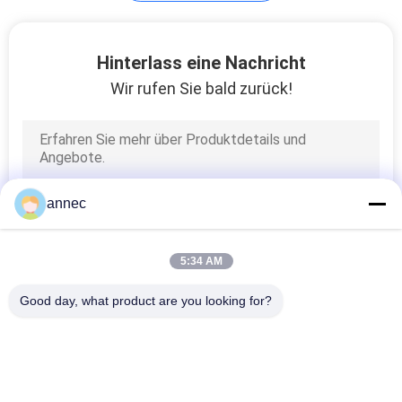
Winderhitzer
Hinterlass eine Nachricht
Wir rufen Sie bald zurück!
1
annec
Kalk-Drehrohrofen
5:34 AM
Good day, what product are you looking for?
Beliebte Kategorien
Alle
Hohe Tonerde-
Clay Refractory Brick