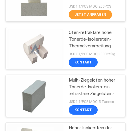
USD1.1/PCS MOQ:200PCS
JETZT ANFRAGEN
61
Hoher Tonerde-
Ofen-refraktäre hohe
Tonerde-Isolierstein-
Isolierstein
Thermalverarbeitung
USD1.1/PCS MOQ:1000-teilig
KONTAKT
Mulit-Ziegelofen hoher
29
Tonerde-Isolierstein
refraktäre Ziegelstein-
Silikoneisenziegel
Wärmedämmung
USD1.1/PCS MOQ:5 Tonnen
KONTAKT
Hoher Isolierstein der